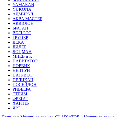
YAMARAN
YUKONA
АДМИРАЛ
АКВА МАСТЕР
АКВИЛОН
БРАТАН
ВЕЛЬБОТ
ГРУПЕР
ДЕКА
ЛИДЕР
ЛОЦМАН
МНЕВ и К
НАВИГАТОР
НОРВИК
НЕПТУН
ПАТРИОТ
ПЕЛИКАН
ПОСЕЙДОН
РИВЬЕРА
СТРИМ
ФРЕГАТ
ХАНТЕР
ЯРТ
Главная
»
Моторные лодки
»
GLADIATOR
»
Надувные лодки