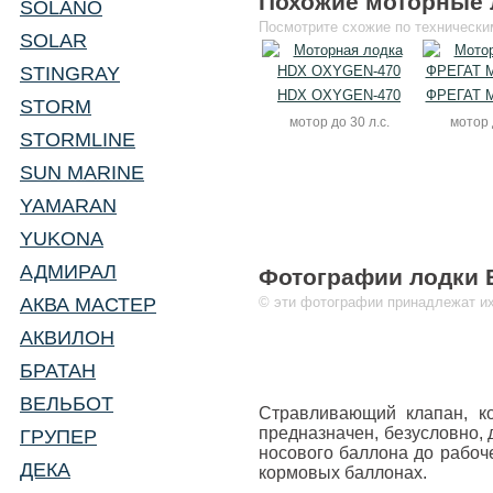
Похожие моторные 
SOLANO
Посмотрите схожие по технически
SOLAR
STINGRAY
HDX OXYGEN-470
ФРЕГАТ M
STORM
мотор до 30 л.с.
мотор 
STORMLINE
SUN MARINE
YAMARAN
YUKONA
АДМИРАЛ
Фотографии лодки B
АКВА МАСТЕР
© эти фотографии принадлежат их
АКВИЛОН
БРАТАН
ВЕЛЬБОТ
Стравливающий клапан, ко
предназначен, безусловно, 
ГРУПЕР
носового баллона до рабоч
ДЕКА
кормовых баллонах.