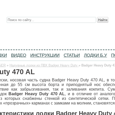
Моторные лодки ПВХ
ы, технические характеристики лодок из пвх, тесты пвхашек
ДКИ
ВИДЕО
ИНСТРУКЦИИ
СТАТЬИ
ЛОДКИ Б.У
П
GER
»
Надувные лодки из ПВХ Badger Heavy Duty
»
Badger Heavy Duty 4
uty 470 AL
ески, носовая часть судна Badger Heavy Duty 470 AL, в т
енная до 55 см высота борта и приподнятый нос обес
ствие как забрызгивания, так и заливания кокпита. С
одок
Badger Heavy Duty 470 AL
, и в отличие от аналог
з которых снабжены стенкой из синтетической сетки. 
 «прозрачных» карманах с замками на молнии, становятся 
ктеристики лодки Badger Heavy Duty 