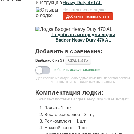
Heavy Duty 470 AL
Нет отзывов о лодке
Добавить первый отзыв
Подобрать мотор для лодки
Badger Heavy Duty 470 AL
Добавить в сравнение:
СРАВНИТЬ
Выбрано
0
из 5 /
добавить лодку в сравнение
Для сравнения лодок необходимо отметить переключателем
интересующие модели и нажать сравнить.
Комплектация лодки:
В комплект поставки Badger Heavy Duty 470 AL входит:
Лодка - 1 шт;
Весло разборное - 2 шт;
Ремкомплект – 1 шт;
Ножной насос – 1 шт;