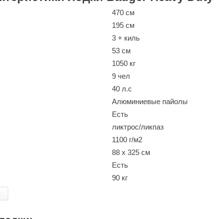
470 см
195 см
3 + киль
53 см
1050 кг
9 чел
40 л.с
Алюминиевые пайолы
Есть
ликтрос/ликпаз
1100 г/м2
88 x 325 см
Есть
90 кг
и