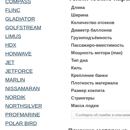
COMPASS
Длина
FLINC
Ширина
GLADIATOR
Количество отсеков
GOLFSTREAM
Диаметр баллонов
LIMUS
Грузоподъёмность
HDX
Пассажиро-вместимость
Мощность мотора (max)
HONWAVE
Тип дна
JET
Киль
JETFORCE
Крепление банки
MARLIN
Плотность материала
NISSAMARAN
Размер кокпита
NORDIK
Стрингеры
NORTHSILVER
Масса лодки
PROFMARINE
Сообщить об ошибке в описани
POLAR BIRD