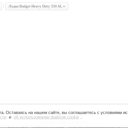
|
Лодка
Badger Heavy Duty 350 AL »
. Оставаясь на нашем сайте, вы соглашаетесь с условиями ис
сти
и
об использовании файлов cookie
.
© Лодки ПВХ под мотор
Карта сайта
Правообладателям
Политика конфиденциальности