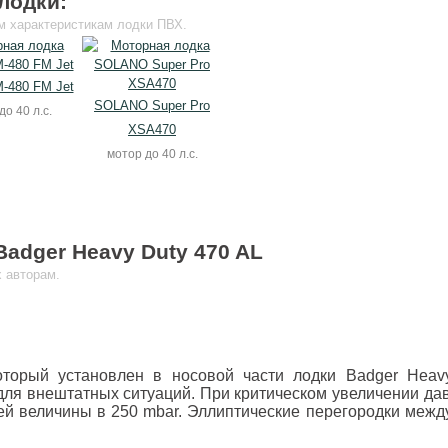
лодки:
м характеристикам лодки ПВХ.
-480 FM Jet
SOLANO Super Pro
до 40 л.с.
XSA470
мотор до 40 л.с.
adger Heavy Duty 470 AL
 авторам.
торый установлен в носовой части лодки Badger Heav
для внештатных ситуаций. При критическом увеличении дав
ей величины в 250 mbar. Эллиптические перегородки меж