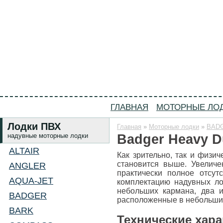
Всё о моторных лодках пвх и катерах, отзыв
ГЛАВНАЯ
МОТОРНЫЕ ЛО
Лодки ПВХ
Главная
»
Моторные лодки
»
BAD
надувные моторные лодки
Badger Heavy D
ALTAIR
Как зрительно, так и физич
становится выше. Увелич
ANGLER
практически полное отсут
AQUA-JET
комплектацию надувных л
небольших кармана, два и
BADGER
расположенные в небольших
BARK
Технические хара