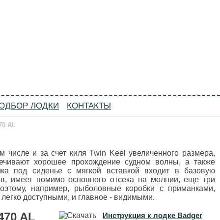
, статьи о мотолодках, инструкции к лодкам.
ОДБОР ЛОДКИ
КОНТАКТЫ
70 AL
ом числе и за счет киля Twin Keel увеличенного размера,
печивают хорошее прохождение судном волны, а также
умка под сиденье с мягкой вставкой входит в базовую
ов, имеет помимо основного отсека на молнии, еще три
Поэтому, например, рыболовные коробки с приманками,
легко доступными, и главное - видимыми.
470 AL
Инструкция к лодке Badger